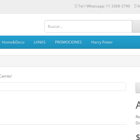
Tel / Whatsapp: 11 3368-3790
M
Home&Deco
LANAS
PROMOCIONES
Harry Potter
Carrito'
Re
Di
$